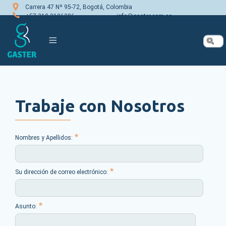
Pasar
Carrera 47 Nº 95-72, Bogotá, Colombia
al
+57 310 3196306
info@gaster.com.co
contenido
principal
Trabaje con Nosotros
Nombres y Apellidos:
Su dirección de correo electrónico:
Asunto: