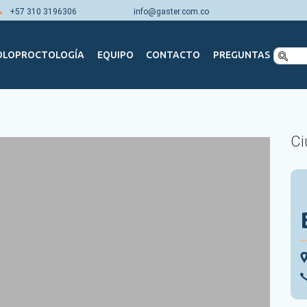
Pasar
+57 310 3196306
info@gaster.com.co
al
contenido
principal
OLOPROCTOLOGÍA
EQUIPO
CONTACTO
PREGUNTAS
Ci