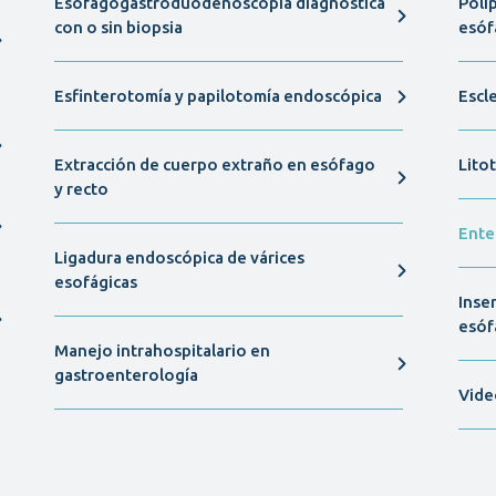
Esofagogastroduodenoscopia diagnóstica
Poli
con o sin biopsia
esóf
Esfinterotomía y papilotomía endoscópica
Escl
Extracción de cuerpo extraño en esófago
Litot
y recto
Ente
Ligadura endoscópica de várices
esofágicas
Inse
esóf
Manejo intrahospitalario en
gastroenterología
Vide