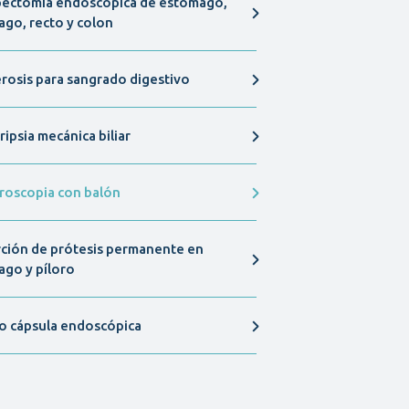
pectomía endoscópica de estómago,
ago, recto y colon
erosis para sangrado digestivo
ripsia mecánica biliar
roscopia con balón
rción de prótesis permanente en
ago y píloro
o cápsula endoscópica