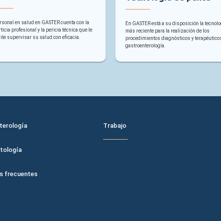
rsonal en salud en GASTER cuenta con la
En GASTER está a su disposición la tecnolo
ticia profesional y la pericia técnica que le
más reciente para la realización de los
te supervisar su salud con eficacia.
procedimientos diagnósticos y terapéutico
gastroenterología.
L PIE
MENÚ DEL PIE 2
terología
Trabajo
tología
s frecuentes