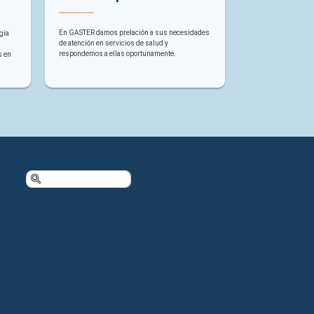
En GASTER damos prelación a sus necesidades
gía
de atención en servicios de salud y
respondemos a ellas oportunamente.
s en