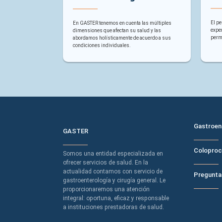
El pe
En GASTER tenemos en cuenta las múltiples
exper
dimensiones que afectan su salud y las
permi
abordamos holísticamente de acuerdo a sus
condiciones individuales.
MENÚ DE
Gastroen
GASTER
Coloproc
Somos una entidad especializada en
ofrecer servicios de salud. En la
actualidad contamos con servicio de
Pregunta
gastroenterología y cirugía general. Le
proporcionaremos una atención
integral: oportuna, eficaz y responsable
a instituciones prestadoras de salud.